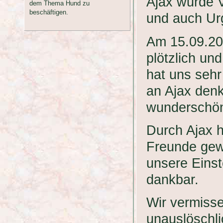
Ajax wurde V
dem Thema Hund zu
beschäftigen.
und auch Urg
Am 15.09.200
plötzlich un
hat uns sehr
an Ajax denk
wunderschön
Durch Ajax 
Freunde gewo
unsere Einst
dankbar.
Wir vermisse
unauslöschli