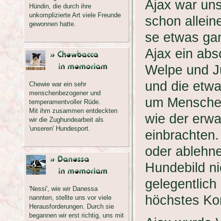
Ajax war un
Hündin, die durch ihre
unkomplizierte Art viele Freunde
schon allein
gewonnen hatte.
se etwas ga
Ajax ein abs
Welpe und J
und die etwa
Chewie war ein sehr
menschenbezogener und
um Menschen
temperamentvoller Rüde.
Mit ihm zusammen entdeckten
wie der erw
wir die Zughundearbeit als
'unseren' Hundesport.
einbrachten.
oder ablehne
Hundebild ni
gelegentlich 
'Nessi', wie wir Danessa
höchstes Ko
nannten, stellte uns vor viele
Herausforderungen. Durch sie
begannen wir erst richtig, uns mit